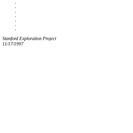
.

.

.

.

.

.

Stanford Exploration Project
11/17/1997