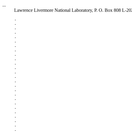
...
Lawrence Livermore National Laboratory, P. O. Box 808 L-2
.

.

.

.

.

.

.

.

.

.

.

.

.

.

.

.

.

.

.

.

.

.

.

.

.

.
